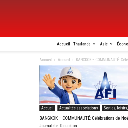
Accueil
Thaïlande
Asie
Écon
Accueil
Accueil
BANGKOK – COMMUNAUTÉ: Célébra
Accueil
Actualités associations
Sorties, loisirs
BANGKOK – COMMUNAUTÉ: Célébrations de Noël à
Journaliste : Redaction