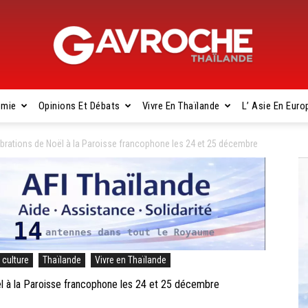
omie
Opinions Et Débats
Vivre En Thaïlande
L’ Asie En Euro
Gavroche
tions de Noël à la Paroisse francophone les 24 et 25 décembre
Thaïlande
, culture
Thaïlande
Vivre en Thaïlande
 la Paroisse francophone les 24 et 25 décembre