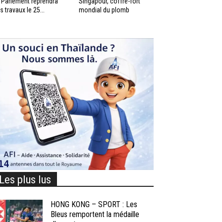
 Parlement reprendra
Singapour, coffre-fort
s travaux le 25...
mondial du plomb
Les plus lus
HONG KONG – SPORT : Les
Bleus remportent la médaille