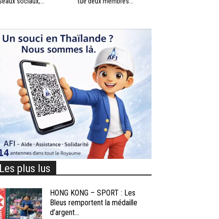
seaux sociaux,...
tué deux membres...
Les plus lus
HONG KONG – SPORT : Les
Bleus remportent la médaille
d’argent...