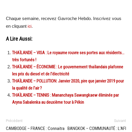
Chaque semaine, recevez Gavroche Hebdo. Inscrivez vous
en cliquant
ici
.
A Lire Aussi:
THAÏLANDE – VISA : Le royaume rouvre ses portes aux résidents…
très fortunés !
THAÏLANDE – ÉCONOMIE : Le gouvernement thaïlandais plafonne
les prix du diesel et de l’électricité
THAÏLANDE – POLLUTION: Janvier 2020, pire que janvier 2019 pour
la qualité de l’air ?
THAÏLANDE – TENNIS : Mananchaya Sawangkaew éliminée par
Aryna Sabalenka au deuxième tour à Pékin
Précédent
Suivant
CAMBODGE – FRANCE : Connaitra
BANGKOK – COMMUNAUTÉ : L’AFI