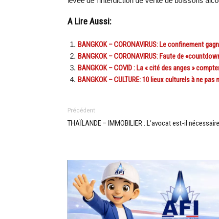
levée de l’interdiction de vente de boissons alco
A Lire Aussi:
BANGKOK – CORONAVIRUS: Le confinement gagne d
BANGKOK – CORONAVIRUS: Faute de «countdown», 
BANGKOK – COVID : La « cité des anges » comptera
BANGKOK – CULTURE: 10 lieux culturels à ne pas m
Précédent
THAÏLANDE – IMMOBILIER : L’avocat est-il nécessaire