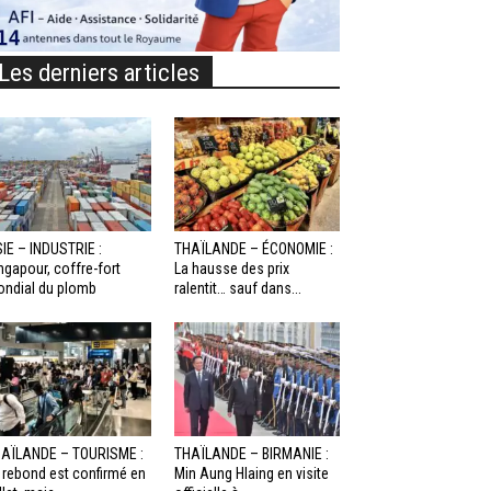
Les derniers articles
IE – INDUSTRIE :
THAÏLANDE – ÉCONOMIE :
ngapour, coffre-fort
La hausse des prix
ndial du plomb
ralentit… sauf dans...
AÏLANDE – TOURISME :
THAÏLANDE – BIRMANIE :
 rebond est confirmé en
Min Aung Hlaing en visite