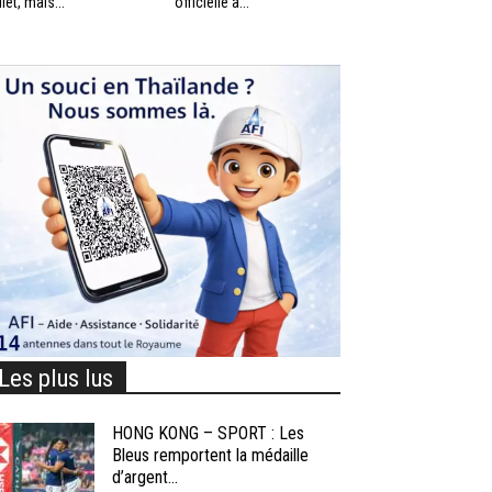
llet, mais...
officielle à...
Les plus lus
HONG KONG – SPORT : Les
Bleus remportent la médaille
d’argent...