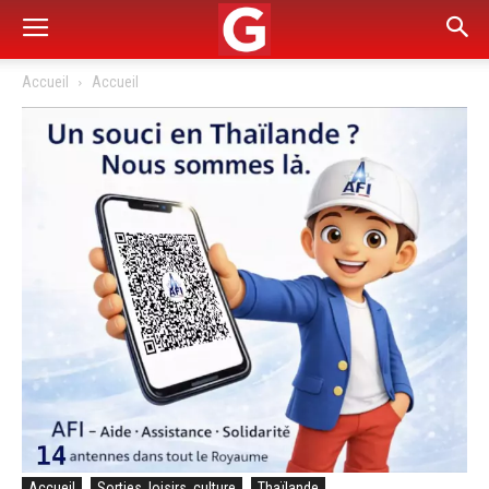
Accueil
Accueil
Accueil
Sorties, loisirs, culture
Thaïlande