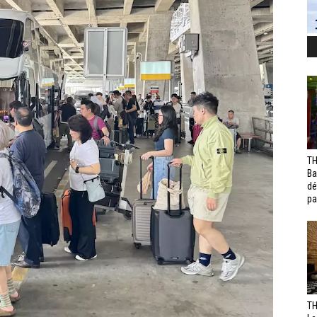
TH
Ba
dé
pa
TH