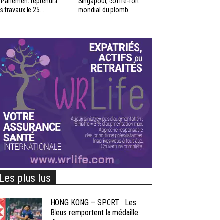
 Parlement reprendra
Singapour, coffre-fort
s travaux le 25...
mondial du plomb
Les plus lus
HONG KONG – SPORT : Les
Bleus remportent la médaille