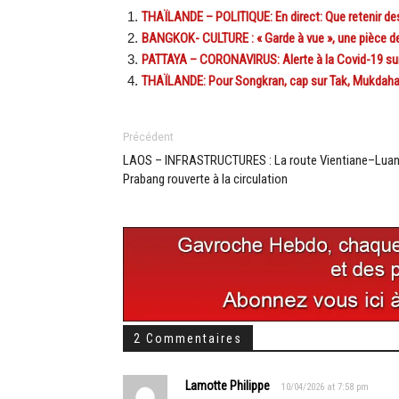
THAÏLANDE – POLITIQUE: En direct: Que retenir d
BANGKOK- CULTURE : « Garde à vue », une pièce d
PATTAYA – CORONAVIRUS: Alerte à la Covid-19 sur 
THAÏLANDE: Pour Songkran, cap sur Tak, Mukdah
Précédent
LAOS – INFRASTRUCTURES : La route Vientiane–Lua
Prabang rouverte à la circulation
2 Commentaires
Lamotte Philippe
10/04/2026 at 7:58 pm