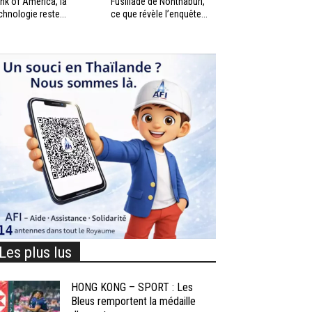
nk of America, la
Fusillade de Nonthaburi,
chnologie reste...
ce que révèle l’enquête...
Les plus lus
HONG KONG – SPORT : Les
Bleus remportent la médaille