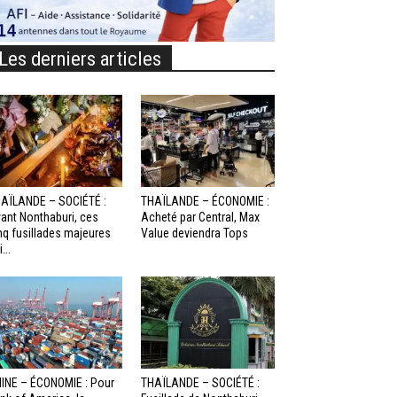
Les derniers articles
AÏLANDE – SOCIÉTÉ :
THAÏLANDE – ÉCONOMIE :
ant Nonthaburi, ces
Acheté par Central, Max
nq fusillades majeures
Value deviendra Tops
...
INE – ÉCONOMIE : Pour
THAÏLANDE – SOCIÉTÉ :