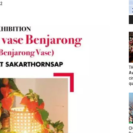
22
TH
Av
ci
qui
CH