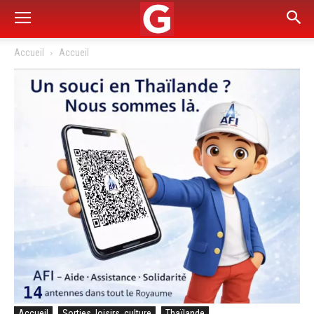
Accueil
Accueil
Accueil
Sorties, loisirs, culture
Thaïlande