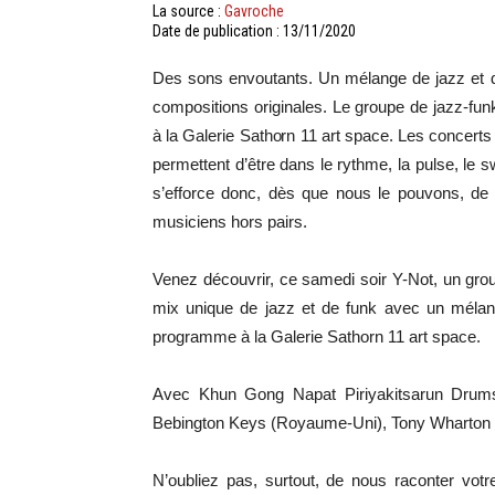
La source :
Gavroche
Date de publication : 13/11/2020
Des sons envoutants. Un mélange de jazz et d
compositions originales. Le groupe de jazz-fu
à la Galerie Sathorn 11 art space. Les concerts 
permettent d’être dans le rythme, la pulse, le s
s’efforce donc, dès que nous le pouvons, de
musiciens hors pairs.
Venez découvrir, ce samedi soir Y-Not, un gro
mix unique de jazz et de funk avec un mélang
programme à la Galerie Sathorn 11 art space.
Avec Khun Gong Napat Piriyakitsarun Drums
Bebington Keys (Royaume-Uni), Tony Wharton S
N’oubliez pas, surtout, de nous raconter votr