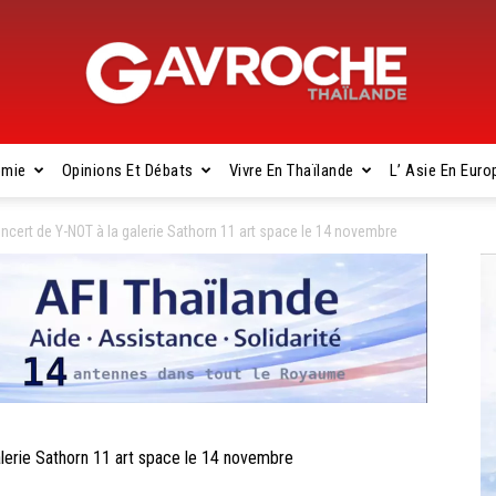
omie
Opinions Et Débats
Vivre En Thaïlande
L’ Asie En Euro
Gavroche
ert de Y-NOT à la galerie Sathorn 11 art space le 14 novembre
Thaïlande
erie Sathorn 11 art space le 14 novembre