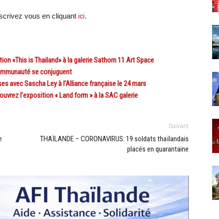
scri
vez vous en cliquant
ici
.
ion «This is Thailand» à la galerie Sathorn 11 Art Space
 communauté se conjuguent
 avec Sascha Ley à l’Alliance française le 24 mars
vrez l’exposition « Land form » à la SAC galerie
Suivant
e
THAÏLANDE – CORONAVIRUS: 19 soldats thaïlandais
placés en quarantaine