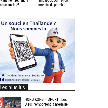
 Parlement reprendra
Singapour, coffre-fort
s travaux le 25...
mondial du plomb
Les plus lus
HONG KONG – SPORT : Les
Bleus remportent la médaille