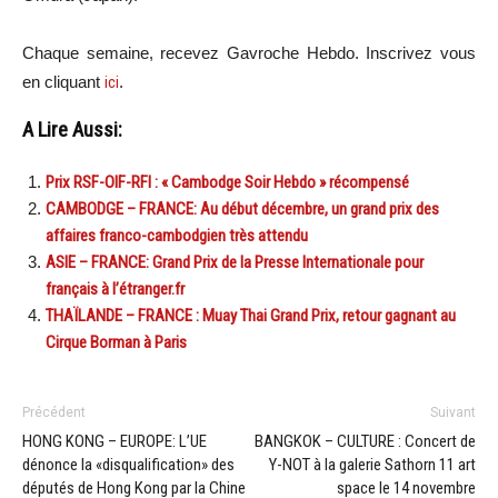
Chaque semaine, recevez Gavroche Hebdo. In
scri
vez vous
en cliquant
ici
.
A Lire Aussi:
Prix RSF-OIF-RFI : « Cambodge Soir Hebdo » récompensé
CAMBODGE – FRANCE: Au début décembre, un grand prix des
affaires franco-cambodgien très attendu
ASIE – FRANCE: Grand Prix de la Presse Internationale pour
français à l’étranger.fr
THAÏLANDE – FRANCE : Muay Thai Grand Prix, retour gagnant au
Cirque Borman à Paris
Précédent
Suivant
HONG KONG – EUROPE: L’UE
BANGKOK – CULTURE : Concert de
dénonce la «disqualification» des
Y-NOT à la galerie Sathorn 11 art
députés de Hong Kong par la Chine
space le 14 novembre