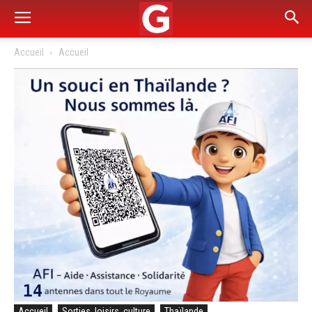
Accueil
Accueil
Accueil
Sorties, loisirs, culture
Thaïlande