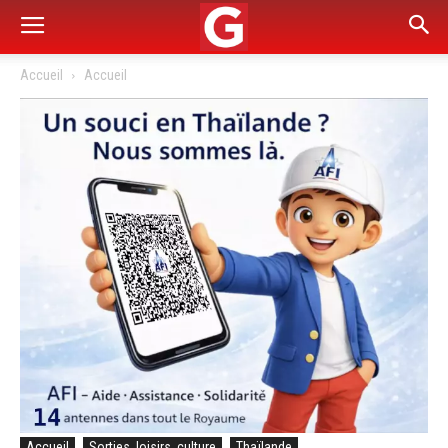
Accueil
Accueil
Accueil
Sorties, loisirs, culture
Thaïlande