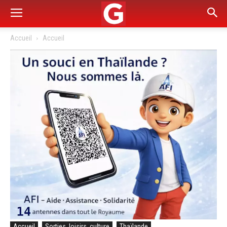
Accueil
Accueil
Accueil
Sorties, loisirs, culture
Thaïlande