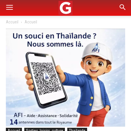
Accueil
Accueil
Accueil
Sorties, loisirs, culture
Thaïlande