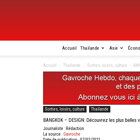
Accueil
Thaïlande
Asie
Écon
Accueil
Thaïlande
Sorties, loisirs, culture
BAN
Sorties, loisirs, culture
Thaïlande
BANGKOK – DESIGN: Découvrez les plus belles vi
Journaliste : Rédaction
La source :
Gavroche
Date de publication : 07/02/2021