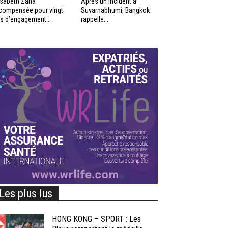
isabeth Zana
Après un incident à
compensée pour vingt
Suvarnabhumi, Bangkok
s d’engagement...
rappelle...
Les plus lus
HONG KONG – SPORT : Les