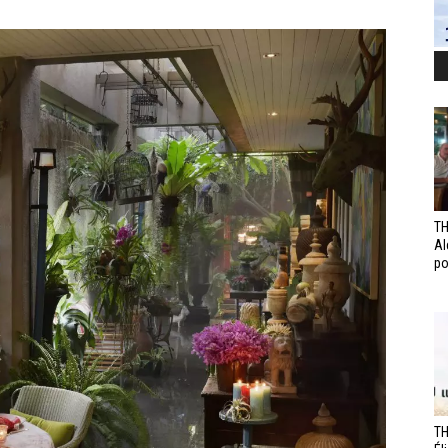
TH
Al
po
TH