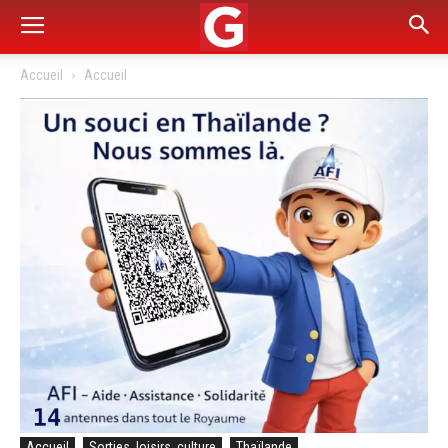
Accueil
Accueil
Accueil
Sorties, loisirs, culture
Thaïlande