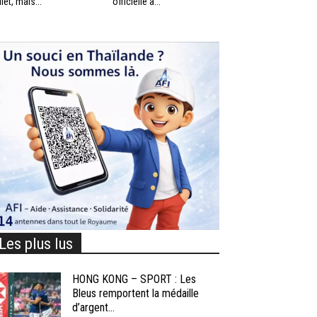
llet, mais...
officielle à...
Les plus lus
HONG KONG – SPORT : Les
Bleus remportent la médaille
d’argent...