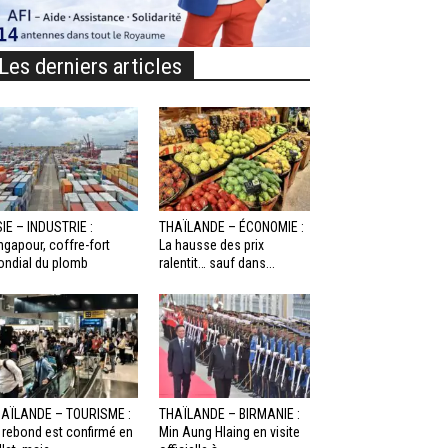
Les derniers articles
IE – INDUSTRIE :
THAÏLANDE – ÉCONOMIE :
ngapour, coffre-fort
La hausse des prix
ndial du plomb
ralentit… sauf dans...
AÏLANDE – TOURISME :
THAÏLANDE – BIRMANIE :
 rebond est confirmé en
Min Aung Hlaing en visite