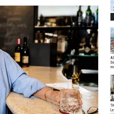
AS
Si
mo
TH
Le