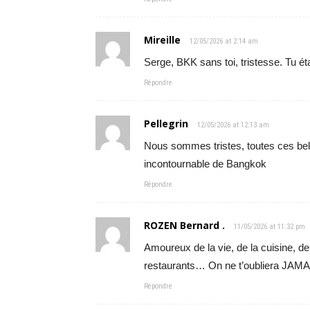
Mireille
12/05/2026 at 2:14 am
Serge, BKK sans toi, tristesse. Tu éta
Répondre
Pellegrin
12/05/2026 at 12:13 am
Nous sommes tristes, toutes ces be
incontournable de Bangkok
Répondre
ROZEN Bernard .
11/05/2026 at 11:32 pm
Amoureux de la vie, de la cuisine,
restaurants… On ne t’oubliera JAMAIS
Répondre