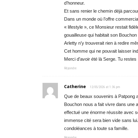
d’honneur.
Et sans renier le chemin déjà parcour
Dans un monde où l’offre commercia
« lifestyle », ce Monsieur restait fid
gouailleuse qui habitait son Bouchon
Arletty n’y trouverait rien à redire 
Cet homme qui ne pouvait laisser indif
Merci d’avoir été là Serge. Tu restes 
Répondre
Catherine
12/05/2026 at 1:36 pm
Que de beaux souvenirs à Patpong av
Bouchon nous a fait vivre dans une a
effectué une énorme réussite avec so
immense cité sera bien vide sans lui
condoléances à toute sa famille.
Répondre