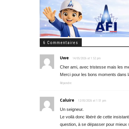
6 Commentaires
Uwe
14/05/2026 at 1:52 pm
Cher ami, avec tristesse mais les me
Merci pour les bons moments dans la
Répondre
Caluire
12/05/2026 at 1:51 pm
Un seigneur.
Le voilà donc libéré de cette insistan
question, à se dépasser pour mieux 