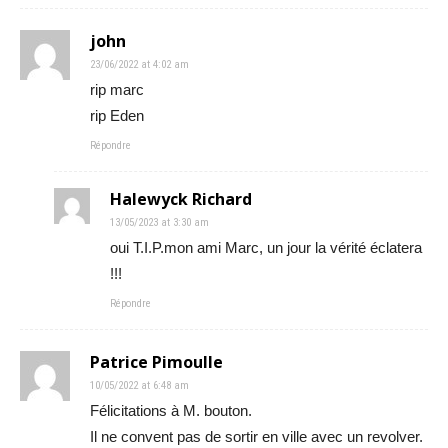
john
23/06/2022 at 4:02 am
rip marc
rip Eden
Répondre
Halewyck Richard
13/05/2023 at 3:30 am
oui T.I.P.mon ami Marc, un jour la vérité éclatera
!!!
Répondre
Patrice Pimoulle
10/05/2022 at 6:48 am
Félicitations à M. bouton.
Il ne convent pas de sortir en ville avec un revolver.