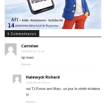
6 Commentaires
Cattelan
19/09/2022 at 1:21 am
rip marc
Répondre
Halewyck Richard
13/05/2023 at 3:30 am
oui T.I.P.mon ami Marc, un jour la vérité éclatera
!!!
Répondre