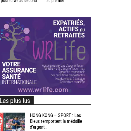
 poursuivre au second...
au premier...
Les plus lus
HONG KONG – SPORT : Les
Bleus remportent la médaille
d’argent...