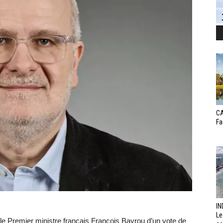
CA
Fa
IN
Le
e Premier ministre français François Bayrou d’un vote de