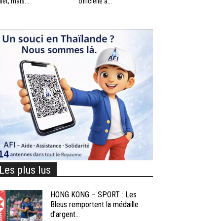
llet, mais...
officielle à...
Les plus lus
HONG KONG – SPORT : Les
Bleus remportent la médaille
d’argent...