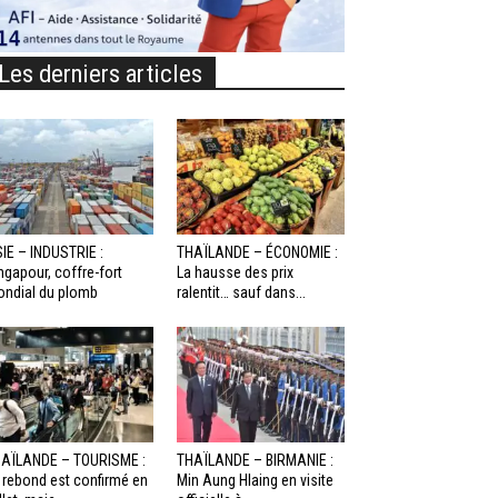
Les derniers articles
IE – INDUSTRIE :
THAÏLANDE – ÉCONOMIE :
ngapour, coffre-fort
La hausse des prix
ndial du plomb
ralentit… sauf dans...
AÏLANDE – TOURISME :
THAÏLANDE – BIRMANIE :
 rebond est confirmé en
Min Aung Hlaing en visite