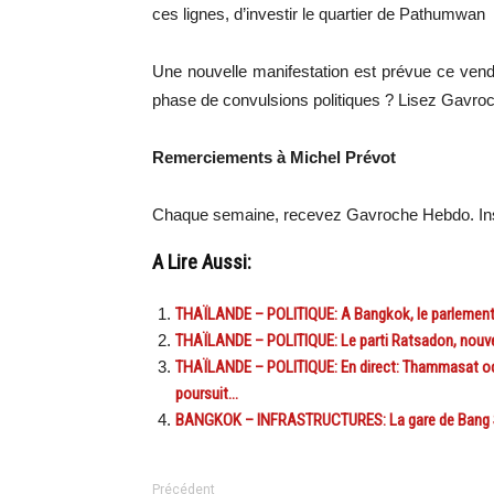
ces lignes, d’investir le quartier de Pathumwan
Une nouvelle manifestation est prévue ce vend
phase de convulsions politiques ? Lisez Gavroch
Remerciements à Michel Prévot
Chaque semaine, recevez Gavroche Hebdo. In
A Lire Aussi:
THAÏLANDE – POLITIQUE: A Bangkok, le parlement 
THAÏLANDE – POLITIQUE: Le parti Ratsadon, nouvel
THAÏLANDE – POLITIQUE: En direct: Thammasat occu
poursuit…
BANGKOK – INFRASTRUCTURES: La gare de Bang Sue,
Précédent