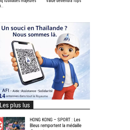
nq fusillades majeures
Value deviendra Tops
...
Les plus lus
HONG KONG – SPORT : Les
Bleus remportent la médaille