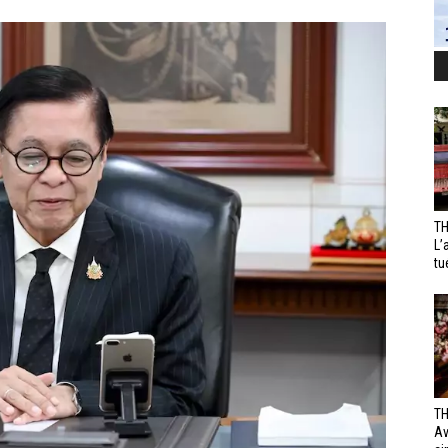
TH
L’
tu
TH
Av