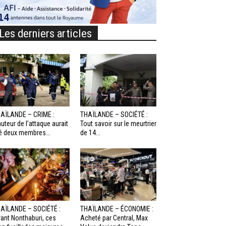
Les derniers articles
AÏLANDE – CRIME :
THAÏLANDE – SOCIÉTÉ :
auteur de l’attaque aurait
Tout savoir sur le meurtrier
é deux membres...
de 14...
AÏLANDE – SOCIÉTÉ :
THAÏLANDE – ÉCONOMIE :
ant Nonthaburi, ces
Acheté par Central, Max