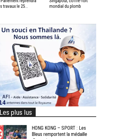
 Parlement reprendra
Singapour, coffre-fort
s travaux le 25...
mondial du plomb
Les plus lus
HONG KONG – SPORT : Les
Bleus remportent la médaille