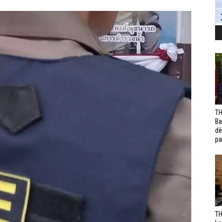
TH
Ba
dé
pa
TH