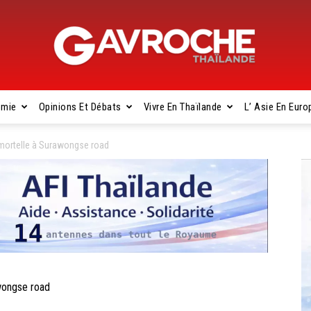
omie
Opinions Et Débats
Vivre En Thaïlande
L’ Asie En Euro
Gavroche
mortelle à Surawongse road
Thaïlande
wongse road