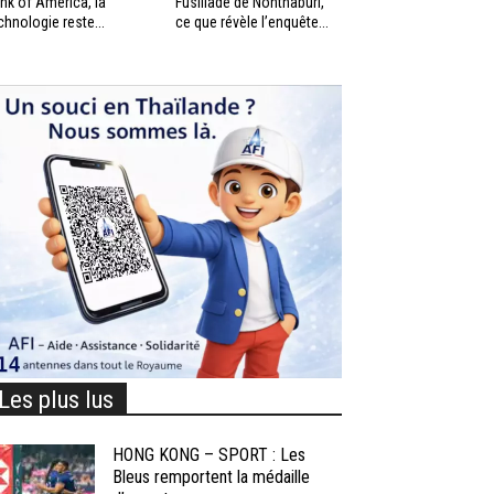
nk of America, la
Fusillade de Nonthaburi,
chnologie reste...
ce que révèle l’enquête...
Les plus lus
HONG KONG – SPORT : Les
Bleus remportent la médaille