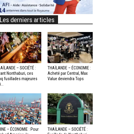
Les derniers articles
AÏLANDE – SOCIÉTÉ :
THAÏLANDE – ÉCONOMIE :
ant Nonthaburi, ces
Acheté par Central, Max
nq fusillades majeures
Value deviendra Tops
...
INE – ÉCONOMIE : Pour
THAÏLANDE – SOCIÉTÉ :