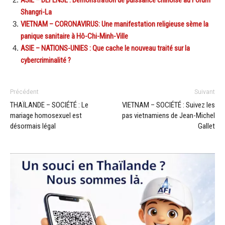
ASIE – DÉFENSE : Démonstration de puissance chinoise au Forum
Shangri-La
VIETNAM – CORONAVIRUS: Une manifestation religieuse sème la
panique sanitaire à Hô-Chi-Minh-Ville
ASIE – NATIONS-UNIES : Que cache le nouveau traité sur la
cybercriminalité ?
Précédent
Suivant
THAÏLANDE – SOCIÉTÉ : Le
VIETNAM – SOCIÉTÉ : Suivez les
mariage homosexuel est
pas vietnamiens de Jean-Michel
désormais légal
Gallet