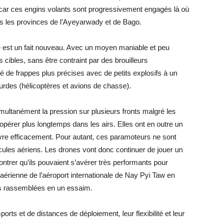
r car ces engins volants sont progressivement engagés là où
ns les provinces de l’Ayeyarwady et de Bago.
ée est un fait nouveau. Avec un moyen maniable et peu
 cibles, sans être contraint par des brouilleurs
ité de frappes plus précises avec de petits explosifs à un
lourdes (hélicoptères et avions de chasse).
ultanément la pression sur plusieurs fronts malgré les
opérer plus longtemps dans les airs. Elles ont en outre un
vre efficacement. Pour autant, ces paramoteurs ne sont
cules aériens. Les drones vont donc continuer de jouer un
ntrer qu’ils pouvaient s’avérer très performants pour
 aérienne de l’aéroport internationale de Nay Pyi Taw en
es rassemblées en un essaim.
rts et de distances de déploiement, leur flexibilité et leur