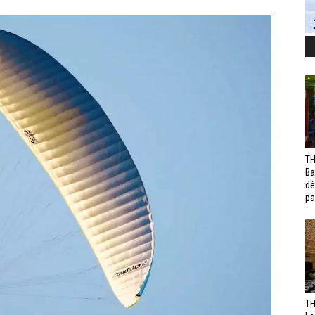
TH
Ba
dé
pa
TH