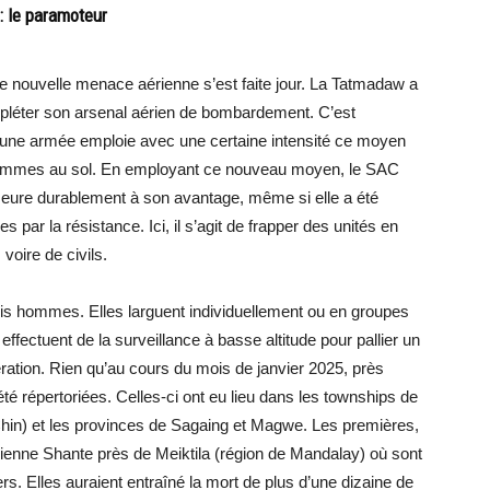
: le paramoteur
e nouvelle menace aérienne s’est faite jour. La Tatmadaw a
pléter son arsenal aérien de bombardement. C’est
qu’une armée emploie avec une certaine intensité ce moyen
 hommes au sol. En employant ce nouveau moyen, le SAC
eure durablement à son avantage, même si elle a été
 par la résistance. Ici, il s’agit de frapper des unités en
oire de civils.
is hommes. Elles larguent individuellement ou en groupes
 effectuent de la surveillance à basse altitude pour pallier un
ération. Rien qu’au cours du mois de janvier 2025, près
té répertoriées. Celles-ci ont eu lieu dans les townships de
hin) et les provinces de Sagaing et Magwe. Les premières,
érienne Shante près de Meiktila (région de Mandalay) où sont
s. Elles auraient entraîné la mort de plus d’une dizaine de