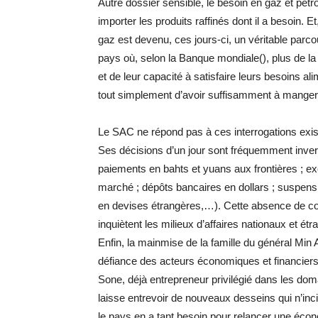
Autre dossier sensible, le besoin en gaz et pétrol
importer les produits raffinés dont il a besoin. E
gaz est devenu, ces jours-ci, un véritable par
pays où, selon la Banque mondiale(), plus de la
et de leur capacité à satisfaire leurs besoins 
tout simplement d’avoir suffisamment à manger 
Le SAC ne répond pas à ces interrogations existen
Ses décisions d’un jour sont fréquemment invers
paiements en bahts et yuans aux frontières ; ex
marché ; dépôts bancaires en dollars ; suspen
en devises étrangères,…). Cette absence de c
inquiètent les milieux d’affaires nationaux et ét
Enfin, la mainmise de la famille du général Min
défiance des acteurs économiques et financier
Sone, déjà entrepreneur privilégié dans les do
laisse entrevoir de nouveaux desseins qui n’inc
le pays en a tant besoin pour relancer une écono