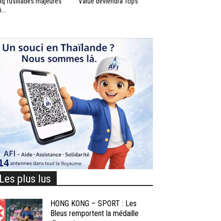
nq fusillades majeures
Value deviendra Tops
...
Les plus lus
HONG KONG – SPORT : Les
Bleus remportent la médaille