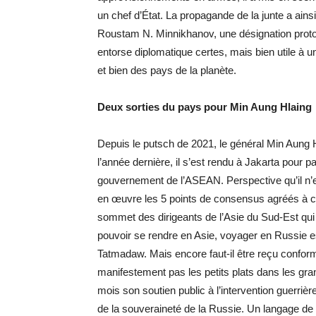
un chef d’État. La propagande de la junte a ains
Roustam N. Minnikhanov, une désignation proto
entorse diplomatique certes, mais bien utile à u
et bien des pays de la planète.
Deux sorties du pays pour Min Aung Hlaing
Depuis le putsch de 2021, le général Min Aung Hl
l’année dernière, il s’est rendu à Jakarta pour p
gouvernement de l’ASEAN. Perspective qu’il n’e
en œuvre les 5 points de consensus agréés à cette
sommet des dirigeants de l’Asie du Sud-Est qu
pouvoir se rendre en Asie, voyager en Russie e
Tatmadaw. Mais encore faut-il être reçu confor
manifestement pas les petits plats dans les gr
mois son soutien public à l’intervention guerri
de la souveraineté de la Russie. Un langage de s