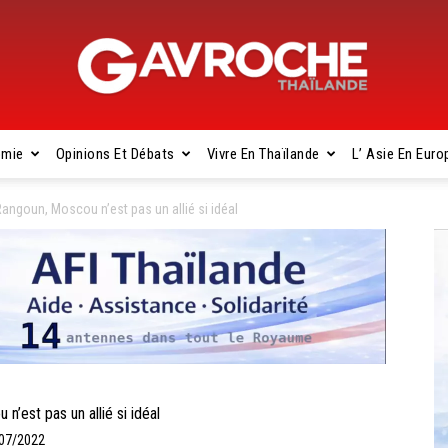
omie
Opinions Et Débats
Vivre En Thaïlande
L’ Asie En Euro
Gavroche
ngoun, Moscou n’est pas un allié si idéal
Thaïlande
est pas un allié si idéal
/07/2022