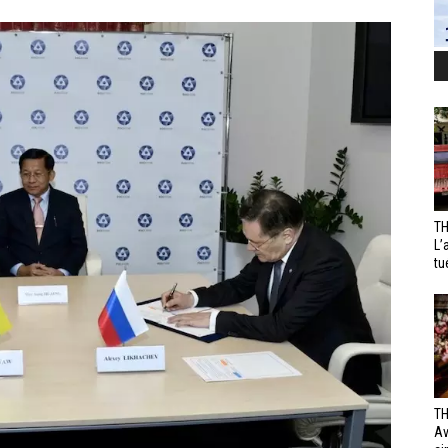
TH
L’
tu
TH
Av