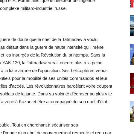
ïgu et A. Fomin ainsi que le directeur de l’agence
omplexe militaro-industriel russe.
it guère de doute que le chef de la Tatmadaw a voulu
as défaut dans la guerre de haute intensité qu’il mène
et les insurgés de la Révolution du printemps. Sans la
es YAK-130, la Tatmadaw serait encore plus à la peine
 à la lutte armée de l’opposition. Ses hélicoptères venus
entiels pour la mobilité de ses unités commandos et leur
iciles d’accès. Les révolutionnaires harcèlent voire coupent
oldats de la junte. Dans sa volonté d’écraser au plus vite
 à venir à Kazan et être accompagné de son chef d’état-
 double. Tout en cherchant à sécuriser ses
e l’image d’un chef de gouvernement respecté et reçu par