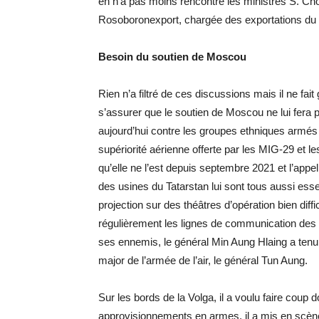
en n’a pas moins rencontré les ministres S. Cho
Rosoboronexport, chargée des exportations du c
Besoin du soutien de Moscou
Rien n’a filtré de ces discussions mais il ne fa
s’assurer que le soutien de Moscou ne lui fera p
aujourd’hui contre les groupes ethniques armés 
supériorité aérienne offerte par les MIG-29 et l
qu’elle ne l’est depuis septembre 2021 et l’appel
des usines du Tatarstan lui sont tous aussi ess
projection sur des théâtres d’opération bien diff
régulièrement les lignes de communication des s
ses ennemis, le général Min Aung Hlaing a tenu
major de l’armée de l’air, le général Tun Aung.
Sur les bords de la Volga, il a voulu faire coup
approvisionnements en armes, il a mis en scèn