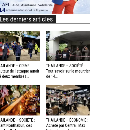
Les derniers articles
AÏLANDE – CRIME :
THAÏLANDE – SOCIÉTÉ :
auteur de l’attaque aurait
Tout savoir sur le meurtrier
é deux membres...
de 14...
AÏLANDE – SOCIÉTÉ :
THAÏLANDE – ÉCONOMIE :
ant Nonthaburi, ces
Acheté par Central, Max