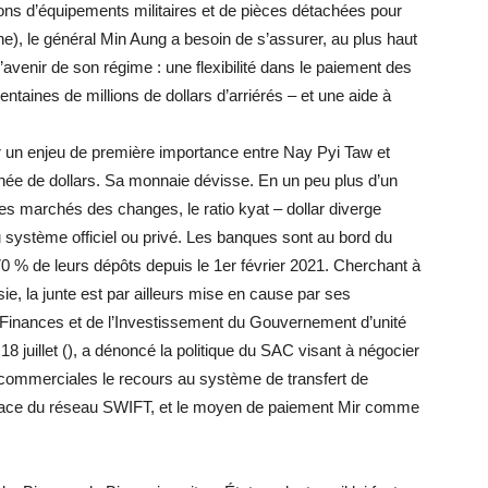
ons d’équipements militaires et de pièces détachées pour
ine), le général Min Aung a besoin de s’assurer, au plus haut
’avenir de son régime : une flexibilité dans le paiement des
ntaines de millions de dollars d’arriérés – et une aide à
ir un enjeu de première importance entre Nay Pyi Taw et
e de dollars. Sa monnaie dévisse. En un peu plus d’un
les marchés des changes, le ratio kyat – dollar diverge
 système officiel ou privé. Les banques sont au bord du
70 % de leurs dépôts depuis le 1er février 2021. Cherchant à
ie, la junte est par ailleurs mise en cause par ses
s Finances et de l’Investissement du Gouvernement d’unité
juillet (), a dénoncé la politique du SAC visant à négocier
commerciales le recours au système de transfert de
place du réseau SWIFT, et le moyen de paiement Mir comme