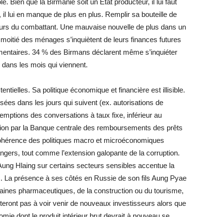
e. Bien que la Birmanie soit un État producteur, il lui faut
t, il lui en manque de plus en plus. Remplir sa bouteille de
cours du combattant. Une mauvaise nouvelle de plus dans un
 moitié des ménages s’inquiètent de leurs finances futures
alimentaires. 34 % des Birmans déclarent même s’inquiéter
dans les mois qui viennent.
tielles. Sa politique économique et financière est illisible.
ées dans les jours qui suivent (ex. autorisations de
emptions des conversations à taux fixe, inférieur au
sion par la Banque centrale des remboursements des prêts
ohérence des politiques macro et microéconomiques
rangers, tout comme l’extension galopante de la corruption.
 Aung Hlaing sur certains secteurs sensibles accentue la
s. La présence à ses côtés en Russie de son fils Aung Pyae
maines pharmaceutiques, de la construction ou du tourisme,
iteront pas à voir venir de nouveaux investisseurs alors que
mie dont le produit intérieur brut devrait à nouveau se