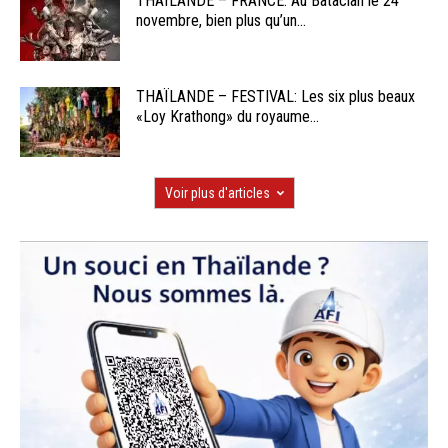
THAÏLANDE – FRANCE: Au Bataclan le 24
novembre, bien plus qu’un...
THAÏLANDE – FESTIVAL: Les six plus beaux
«Loy Krathong» du royaume...
Voir plus d'articles