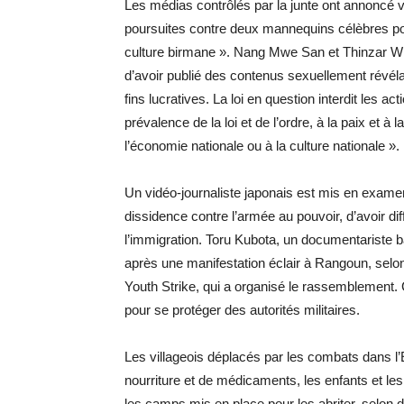
Les médias contrôlés par la junte ont annoncé ve
poursuites contre deux mannequins célèbres po
culture birmane ». Nang Mwe San et Thinzar W
d’avoir publié des contenus sexuellement révéla
fins lucratives. La loi en question interdit les act
prévalence de la loi et de l’ordre, à la paix et à 
l’économie nationale ou à la culture nationale ».
Un vidéo-journaliste japonais est mis en examen
dissidence contre l’armée au pouvoir, d’avoir dif
l’immigration. Toru Kubota, un documentariste ba
après une manifestation éclair à Rangoun, sel
Youth Strike, qui a organisé le rassemblement.
pour se protéger des autorités militaires.
Les villageois déplacés par les combats dans l’
nourriture et de médicaments, les enfants et l
les camps mis en place pour les abriter, selon