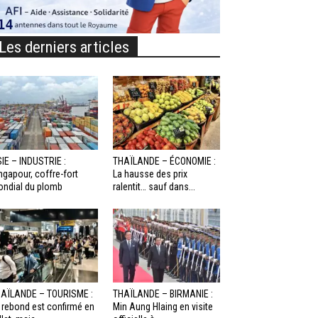
Les derniers articles
IE – INDUSTRIE :
THAÏLANDE – ÉCONOMIE :
ngapour, coffre-fort
La hausse des prix
ndial du plomb
ralentit… sauf dans...
AÏLANDE – TOURISME :
THAÏLANDE – BIRMANIE :
 rebond est confirmé en
Min Aung Hlaing en visite