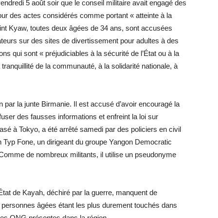
ndredi 5 août soir que le conseil militaire avait engagé des
ur des actes considérés comme portant « atteinte à la
int Kyaw, toutes deux âgées de 34 ans, sont accusées
teurs sur des sites de divertissement pour adultes à des
ions qui sont « préjudiciables à la sécurité de l’État ou à la
la tranquillité de la communauté, à la solidarité nationale, à
 par la junte Birmanie. Il est accusé d’avoir encouragé la
fuser des fausses informations et enfreint la loi sur
sé à Tokyo, a été arrêté samedi par des policiers en civil
on Typ Fone, un dirigeant du groupe Yangon Democratic
 Comme de nombreux militants, il utilise un pseudonyme
État de Kayah, déchiré par la guerre, manquent de
es personnes âgées étant les plus durement touchés dans
 des ONG présentes dans la région.