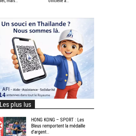
llet, mais...
officielle à...
Les plus lus
HONG KONG – SPORT : Les
Bleus remportent la médaille
d’argent...