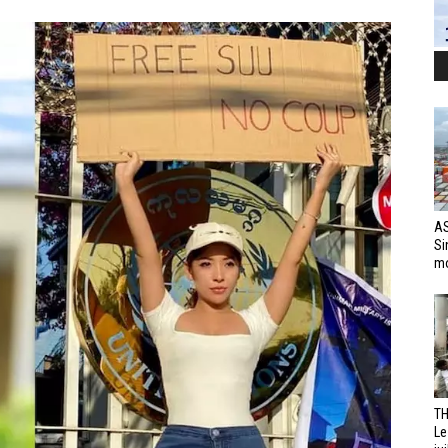
AS
Si
mo
TH
Le