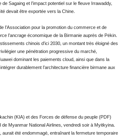
e de Sagaing et l’impact potentiel sur le fleuve Irrawaddy,
cité devait être exportée vers la Chine.
n de l’Association pour la promotion du commerce et de
rce l’ancrage économique de la Birmanie auprès de Pékin.
vestissements chinois d’ici 2030, un montant très éloigné des
rivilégier une pénétration progressive du marché,
awei dominant les paiements cloud, ainsi que dans la
à intégrer durablement l’architecture financière birmane aux
kachin (KIA) et des Forces de défense du peuple (PDF)
l de Myanmar National Airlines, vendredi soir à Myitkyina.
ay, aurait été endommagé, entraînant la fermeture temporaire