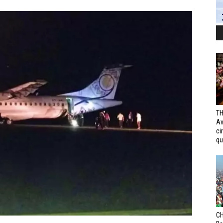
TH
Av
ci
qui
CH