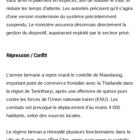
sans arrêt ni paiement en espèces, afin de fluidifier le trafic et
réduire les temps d’attente. Les autorités précisent qu’il s’agira
d’une version modernisée du système précédemment
suspendu. Le ministère assurera désormais directement la
gestion du dispositif, auparavant exploité par le secteur privé.
Répression / Conflit
L’armée birmane a repris mardi le contrôle de Mawdaung,
important point de commerce frontalier avec la Thaïlande dans
la région de Tanintharyi, après une offensive de quinze jours
contre les forces de l’Union nationale karen (KNU). Les
combats ont provoqué le déplacement d’au moins 4 000
habitants, selon des sources locales.
Le régime birman a réinstallé plusieurs fonctionnaires dans la
ville de Falam, dans l’État Chin, après avoir repris le contrôle