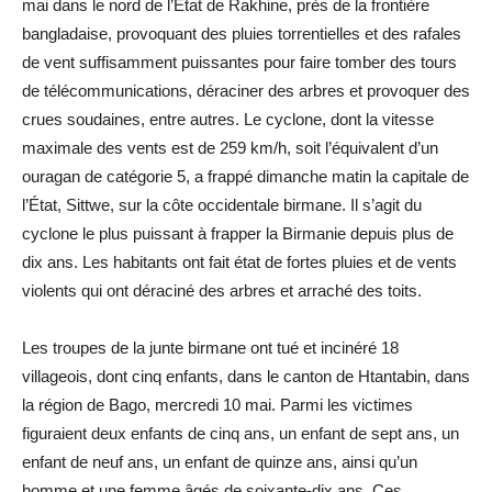
mai dans le nord de l’État de Rakhine, près de la frontière
bangladaise, provoquant des pluies torrentielles et des rafales
de vent suffisamment puissantes pour faire tomber des tours
de télécommunications, déraciner des arbres et provoquer des
crues soudaines, entre autres. Le cyclone, dont la vitesse
maximale des vents est de 259 km/h, soit l’équivalent d’un
ouragan de catégorie 5, a frappé dimanche matin la capitale de
l’État, Sittwe, sur la côte occidentale birmane. Il s’agit du
cyclone le plus puissant à frapper la Birmanie depuis plus de
dix ans. Les habitants ont fait état de fortes pluies et de vents
violents qui ont déraciné des arbres et arraché des toits.
Les troupes de la junte birmane ont tué et incinéré 18
villageois, dont cinq enfants, dans le canton de Htantabin, dans
la région de Bago, mercredi 10 mai. Parmi les victimes
figuraient deux enfants de cinq ans, un enfant de sept ans, un
enfant de neuf ans, un enfant de quinze ans, ainsi qu’un
homme et une femme âgés de soixante-dix ans. Ces