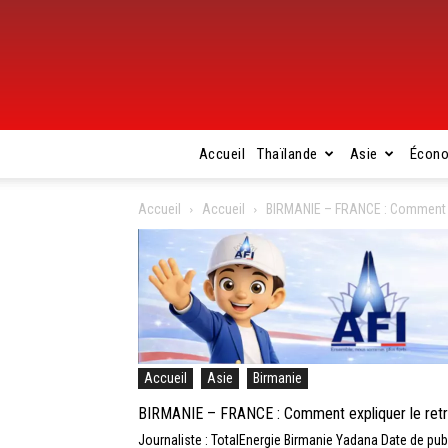
Accueil
Thaïlande
Asie
Écon
Accueil
Accueil
BIRMANIE – FRANCE : Comment expl
Accueil
Asie
Birmanie
BIRMANIE – FRANCE : Comment expliquer le retrait
Journaliste : TotalEnergie Birmanie Yadana
Date de pub