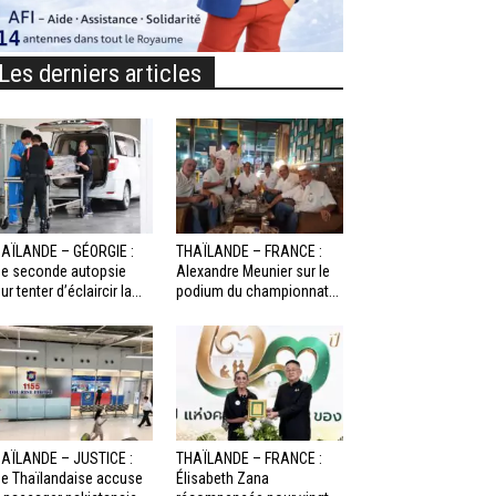
Les derniers articles
AÏLANDE – GÉORGIE :
THAÏLANDE – FRANCE :
e seconde autopsie
Alexandre Meunier sur le
ur tenter d’éclaircir la...
podium du championnat...
AÏLANDE – JUSTICE :
THAÏLANDE – FRANCE :
e Thaïlandaise accuse
Élisabeth Zana