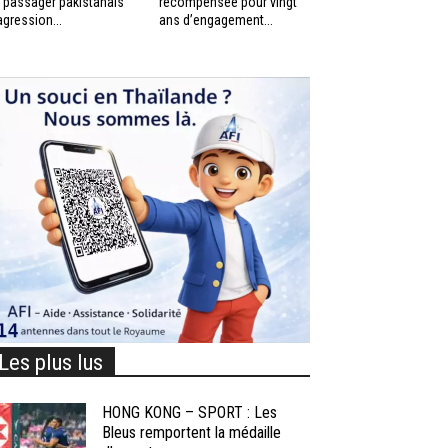
 passager pakistanais
récompensée pour vingt
agression...
ans d’engagement...
Les plus lus
HONG KONG – SPORT : Les
Bleus remportent la médaille