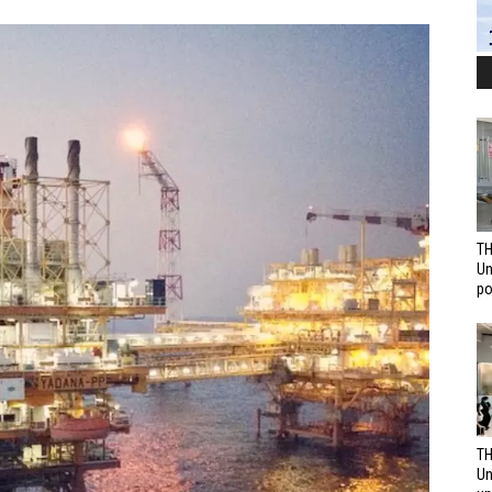
TH
Un
po
TH
Un