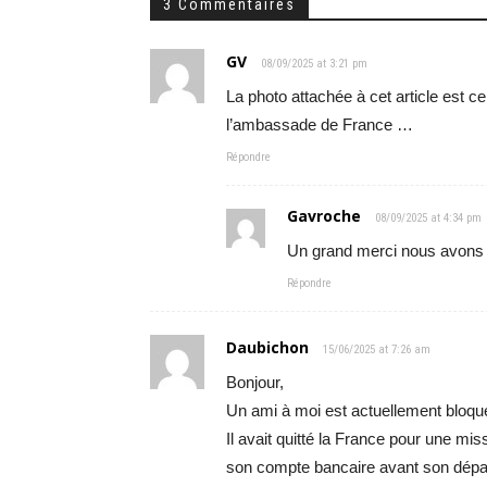
3 Commentaires
GV
08/09/2025 at 3:21 pm
La photo attachée à cet article est ce
l’ambassade de France …
Répondre
Gavroche
08/09/2025 at 4:34 pm
Un grand merci nous avons 
Répondre
Daubichon
15/06/2025 at 7:26 am
Bonjour,
Un ami à moi est actuellement bloqu
Il avait quitté la France pour une mi
son compte bancaire avant son départ