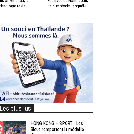
nk of America, la
Fusillade de Nonthaburi,
chnologie reste...
ce que révèle l’enquête...
Les plus lus
HONG KONG – SPORT : Les
Bleus remportent la médaille