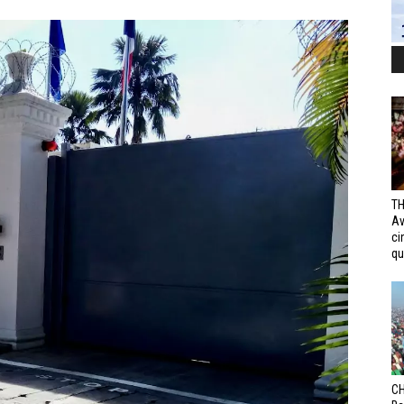
TH
Av
ci
qui
CH