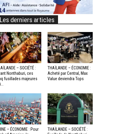
Les derniers articles
AÏLANDE – SOCIÉTÉ :
THAÏLANDE – ÉCONOMIE :
ant Nonthaburi, ces
Acheté par Central, Max
nq fusillades majeures
Value deviendra Tops
...
INE – ÉCONOMIE : Pour
THAÏLANDE – SOCIÉTÉ :