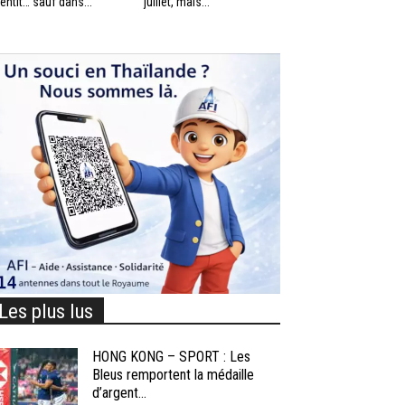
lentit… sauf dans...
juillet, mais...
Les plus lus
HONG KONG – SPORT : Les
Bleus remportent la médaille
d’argent...