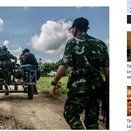
TH
Le
se
TH
La