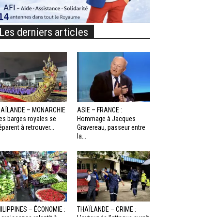
Les derniers articles
HAÏLANDE – MONARCHIE
ASIE – FRANCE :
Les barges royales se
Hommage à Jacques
éparent à retrouver...
Gravereau, passeur entre
la...
ILIPPINES – ÉCONOMIE :
THAÏLANDE – CRIME :