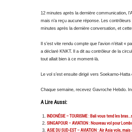
12 minutes après la dernière communication, l’A
mais n’a reçu aucune réponse. Les contrôleurs d
minutes après la dernière conversation, et cette f
Il s’est vite rendu compte que l’avion n’était « pa
a déclaré KNKT. Il a dit au contrôleur de la circ
tout allait bien à ce moment-là.
Le vol s’est ensuite dirigé vers Soekarno-Hatta e
Chaque semaine, recevez Gavroche Hebdo. Ins
A Lire Aussi:
INDONÉSIE – TOURISME : Bali vous tend les bras…
SINGAPOUR – AVIATION : Nouveau vol pour Lombo
ASIE DU SUD-EST – AVIATION : Air Asia vole, mais c