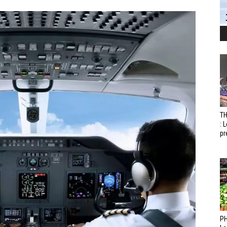
T
: 
pr
PH