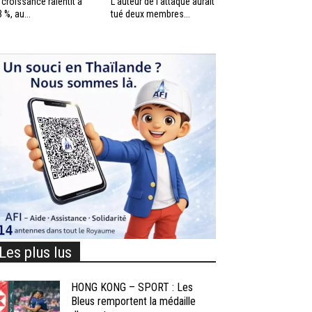
 croissance ralentit à
L’auteur de l’attaque aurait
3 %, au...
tué deux membres...
Les plus lus
HONG KONG – SPORT : Les
Bleus remportent la médaille