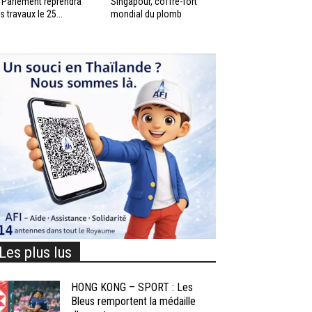
 Parlement reprendra
Singapour, coffre-fort
s travaux le 25...
mondial du plomb
Les plus lus
HONG KONG – SPORT : Les
Bleus remportent la médaille