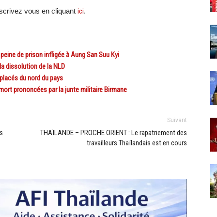
crivez vous en cliquant
ici
.
eine de prison infligée à Aung San Suu Kyi
a dissolution de la NLD
placés du nord du pays
mort prononcées par la junte militaire Birmane
Suivant
s
THAÏLANDE – PROCHE ORIENT : Le rapatriement des
travailleurs Thaïlandais est en cours