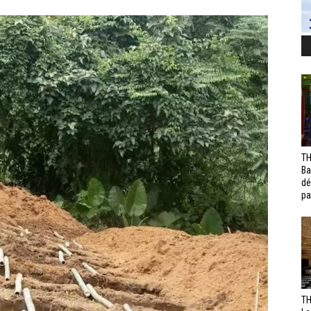
TH
Ba
dé
pa
TH