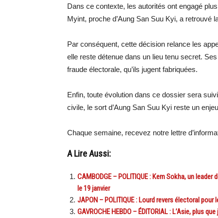
Dans ce contexte, les autorités ont engagé plus
Myint, proche d’Aung San Suu Kyi, a retrouvé la
Par conséquent, cette décision relance les appel
elle reste détenue dans un lieu tenu secret. S
fraude électorale, qu’ils jugent fabriquées.
Enfin, toute évolution dans ce dossier sera sui
civile, le sort d’Aung San Suu Kyi reste un enje
Chaque semaine, recevez notre lettre d’inform
A Lire Aussi:
CAMBODGE – POLITIQUE : Kem Sokha, un leader de 
le 19 janvier
JAPON – POLITIQUE : Lourd revers électoral pour le
GAVROCHE HEBDO – ÉDITORIAL : L’Asie, plus que j