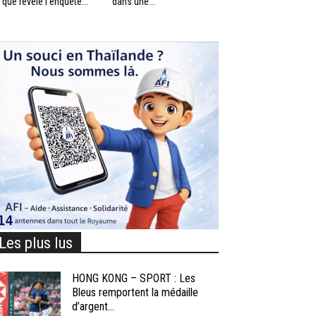
 que révèle l’enquête...
dans une...
Les plus lus
HONG KONG – SPORT : Les
Bleus remportent la médaille
d’argent...