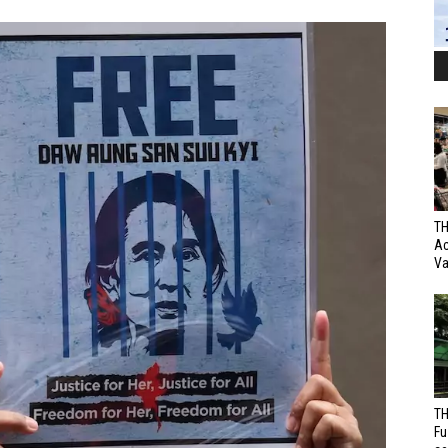
TH
Ac
Va
TH
Fu