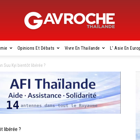
omie
Opinions Et Débats
Vivre En Thaïlande
L’ Asie En Euro
Gavroche
 Suu Kyi bientôt libérée ?
Thaïlande
t libérée ?