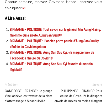
Chaque semaine, recevez Gavroche Hebdo. In
scri
vez vous
en cliquant
ici
.
A Lire Aussi:
BIRMANIE – POLITIQUE: Tout savoir sur le général Min Aung Hlaing,
l’homme qui a arrêté Aung San Suu Kyi
BIRMANIE – POLITIQUE : L’ancien porte parole d’Aung San Suu Kyi
décède du Covid en prison
BIRMANIE – POLITIQUE: Aung San Suu Kyi, «la magicienne» de
Facebook à l’heure du Covid 19
BIRMANIE – POLITIQUE: Aung San Suu Kyi favorite du scrutin
législatif
Précédent
Suivant
CAMBODGE – FRANCE : Le groupe
PHILIPPINES – FINANCE: Pour
Vinci achève les travaux de la piste
cause de Covid-19, la diaspora
d’atterrissage à Sihanoukville
envoie de moins en moins d’argent