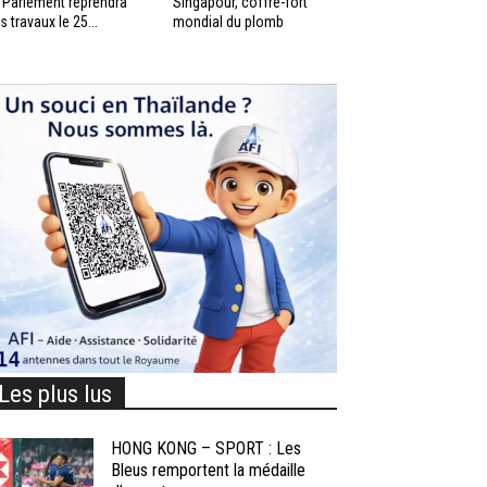
 Parlement reprendra
Singapour, coffre-fort
s travaux le 25...
mondial du plomb
Les plus lus
HONG KONG – SPORT : Les
Bleus remportent la médaille