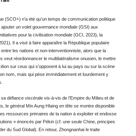
ue (SCO+) n’a été qu’un temps de communication politique
ur ajouter un volet gouvernance mondiale (GSI) aux
tiatives pour la civilisation mondiale (GCI, 2023), la
21). Il a visé à faire apparaître la République populaire
entre les nations et non-interventionniste, alors que la
is veut réordonnancer le multilatéralisme onusien, le mettre
ition sur ceux qui s’opposent à lui au pays ou sur la scène
as son nom, mais qui pèse immédiatement et lourdement y
s.
 sa défiance viscérale vis-à-vis de l’Empire du Milieu et de
ts, le général Min Aung Hlaing en tête se montre disponible
 les ressources primaires de la nation à exploiter et endosse
lutions » énoncés par Pékin (cf. une seule Chine, principes
er du Sud Global). En retour, Zhongnanhai le traite