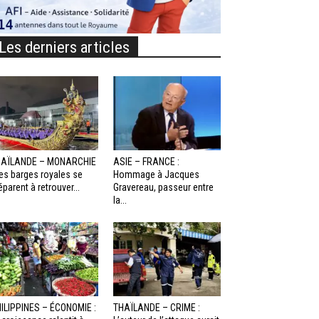
Les derniers articles
HAÏLANDE – MONARCHIE
ASIE – FRANCE :
Les barges royales se
Hommage à Jacques
éparent à retrouver...
Gravereau, passeur entre
la...
ILIPPINES – ÉCONOMIE :
THAÏLANDE – CRIME :