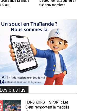
 croissance ralentit à
L’auteur de l’attaque aurait
3 %, au...
tué deux membres...
Les plus lus
HONG KONG – SPORT : Les
Bleus remportent la médaille