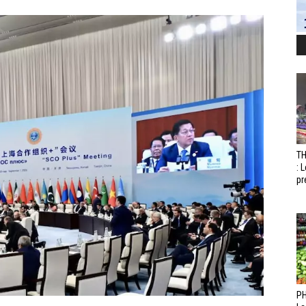
T
: 
pr
PH