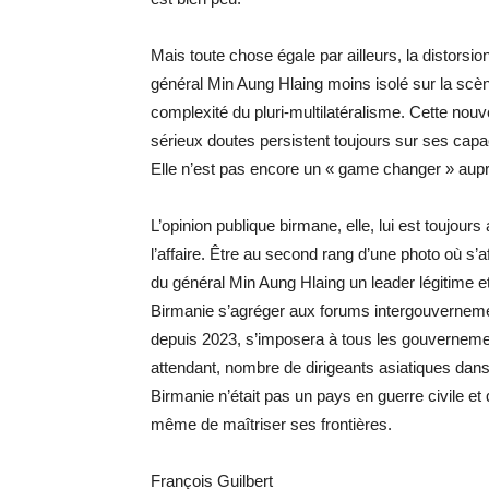
Mais toute chose égale par ailleurs, la distorsion 
général Min Aung Hlaing moins isolé sur la scène
complexité du pluri-multilatéralisme. Cette nouve
sérieux doutes persistent toujours sur ses capac
Elle n’est pas encore un « game changer » aupr
L’opinion publique birmane, elle, lui est toujour
l’affaire. Être au second rang d’une photo où s’a
du général Min Aung Hlaing un leader légitime et 
Birmanie s’agréger aux forums intergouverne
depuis 2023, s’imposera à tous les gouvernements
attendant, nombre de dirigeants asiatiques dans 
Birmanie n’était pas un pays en guerre civile et q
même de maîtriser ses frontières.
François Guilbert