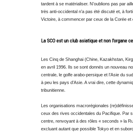
tardent à se matérialiser. N’oublions pas par ai
très anti-occidental n’a pas été discuté et, à f
Victoire, à commencer par ceux de la Corée et 
La SCO est un club asiatique et non l’organe ce
Les Cinq de Shanghai (Chine, Kazakhstan, Kirghiz
en avril 1996. Ils se sont donnés un nouveau n
centrale, le golfe arabo-persique et l’Asie du s
à peu les pays d’Asie. A vrai dire, cette dynamiq
tribunitienne.
Les organisations macrorégionales (re)définiss
ceux des rives occidentales du Pacifique. Par se
centre, renvoyant à des rôles « seconds » la Rus
excluant autant que possible Tokyo et en subord