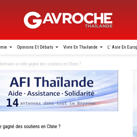
omie
Opinions Et Débats
Vivre En Thaïlande
L’ Asie En Euro
Gavroche
 birmane a-t-elle gagné des soutiens en Chine ?
Thaïlande
e gagné des soutiens en Chine ?