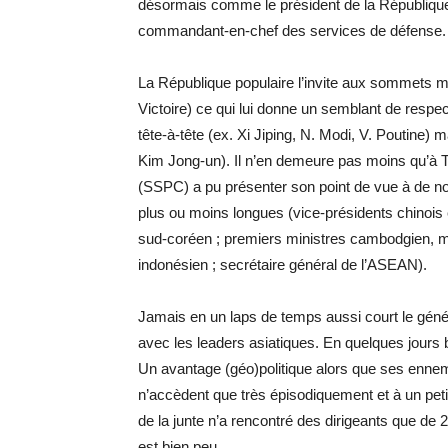
désormais comme le président de la République
commandant-en-chef des services de défense.
La République populaire l’invite aux sommets m
Victoire) ce qui lui donne un semblant de respect
tête-à-tête (ex. Xi Jiping, N. Modi, V. Poutine)
Kim Jong-un). Il n’en demeure pas moins qu’à Tia
(SSPC) a pu présenter son point de vue à de no
plus ou moins longues (vice-présidents chinois e
sud-coréen ; premiers ministres cambodgien, mal
indonésien ; secrétaire général de l’ASEAN).
Jamais en un laps de temps aussi court le géné
avec les leaders asiatiques. En quelques jours b
Un avantage (géo)politique alors que ses enne
n’accèdent que très épisodiquement et à un petit
de la junte n’a rencontré des dirigeants que de
est bien peu.