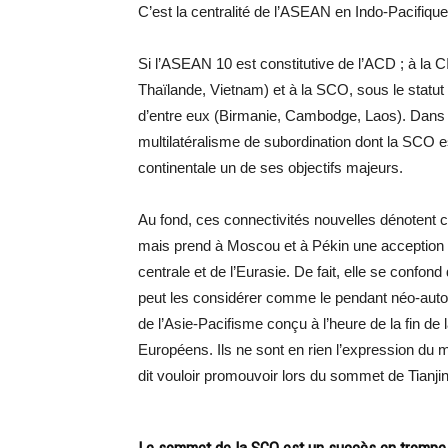
C’est la centralité de l’ASEAN en Indo-Pacifique
Si l’ASEAN 10 est constitutive de l’ACD ; à la
Thaïlande, Vietnam) et à la SCO, sous le statut
d’entre eux (Birmanie, Cambodge, Laos). Dans c
multilatéralisme de subordination dont la SCO es
continentale un de ses objectifs majeurs.
Au fond, ces connectivités nouvelles dénotent 
mais prend à Moscou et à Pékin une acception 
centrale et de l’Eurasie. De fait, elle se confon
peut les considérer comme le pendant néo-autori
de l’Asie-Pacifisme conçu à l’heure de la fin de
Européens. Ils ne sont en rien l’expression du m
dit vouloir promouvoir lors du sommet de Tianjin
Le sommet de la SCO est un succès en trompe 