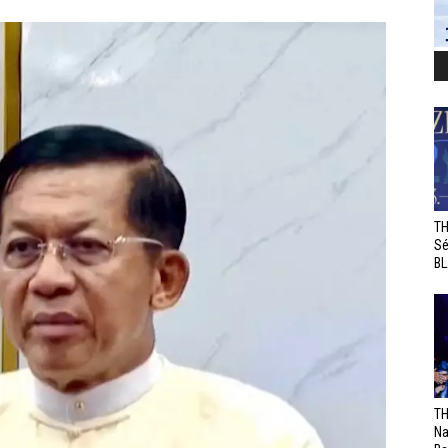
TH
Sé
BL
TH
Na