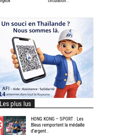
ngkok
circulation...
Les plus lus
HONG KONG – SPORT : Les
Bleus remportent la médaille
d’argent...