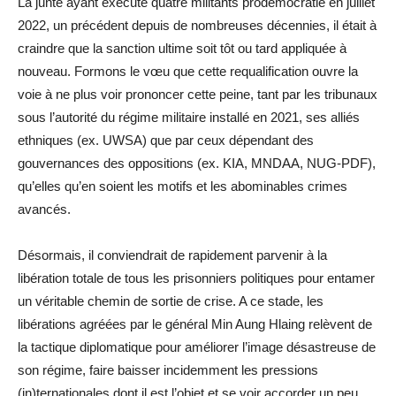
La junte ayant exécuté quatre militants prodémocratie en juillet
2022, un précédent depuis de nombreuses décennies, il était à
craindre que la sanction ultime soit tôt ou tard appliquée à
nouveau. Formons le vœu que cette requalification ouvre la
voie à ne plus voir prononcer cette peine, tant par les tribunaux
sous l’autorité du régime militaire installé en 2021, ses alliés
ethniques (ex. UWSA) que par ceux dépendant des
gouvernances des oppositions (ex. KIA, MNDAA, NUG-PDF),
qu’elles qu’en soient les motifs et les abominables crimes
avancés.
Désormais, il conviendrait de rapidement parvenir à la
libération totale de tous les prisonniers politiques pour entamer
un véritable chemin de sortie de crise. A ce stade, les
libérations agréées par le général Min Aung Hlaing relèvent de
la tactique diplomatique pour améliorer l’image désastreuse de
son régime, faire baisser incidemment les pressions
(in)ternationales dont il est l’objet et se voir accorder un peu