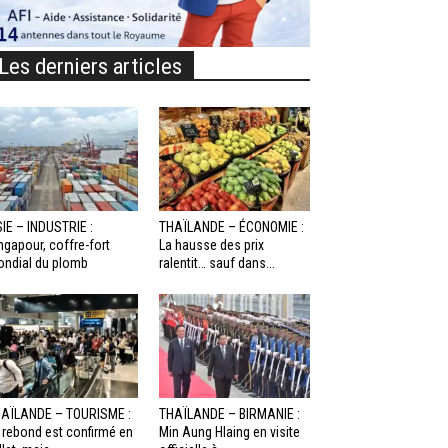
Les derniers articles
IE – INDUSTRIE :
THAÏLANDE – ÉCONOMIE :
ngapour, coffre-fort
La hausse des prix
ndial du plomb
ralentit… sauf dans...
AÏLANDE – TOURISME :
THAÏLANDE – BIRMANIE :
 rebond est confirmé en
Min Aung Hlaing en visite