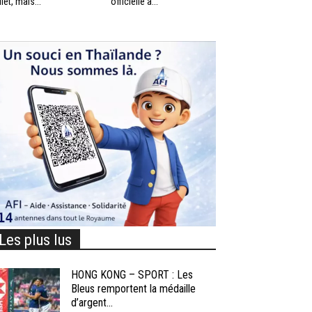
llet, mais...
officielle à...
Les plus lus
HONG KONG – SPORT : Les
Bleus remportent la médaille
d’argent...