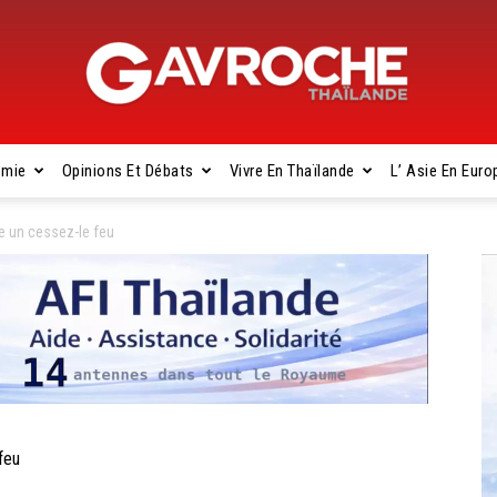
omie
Opinions Et Débats
Vivre En Thaïlande
L’ Asie En Euro
Gavroche
e un cessez-le feu
Thaïlande
feu