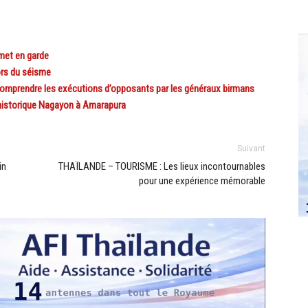
met en garde
ors du séisme
 comprendre les exécutions d’opposants par les généraux birmans
historique Nagayon à Amarapura
Suivant
in
THAÏLANDE – TOURISME : Les lieux incontournables
pour une expérience mémorable