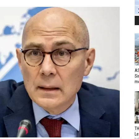
AS
Si
mo
TH
Le