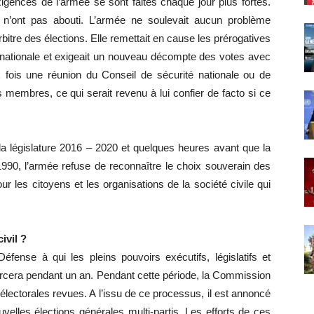
igences de l’armée se sont faites chaque jour plus fortes.
n’ont pas abouti. L’armée ne soulevait aucun problème
itre des élections. Elle remettait en cause les prérogatives
e nationale et exigeait un nouveau décompte des votes avec
 fois une réunion du Conseil de sécurité nationale ou de
s membres, ce qui serait revenu à lui confier de facto si ce
 la législature 2016 – 2020 et quelques heures avant que la
990, l’armée refuse de reconnaître le choix souverain des
 les citoyens et les organisations de la société civile qui
ivil ?
ense à qui les pleins pouvoirs exécutifs, législatifs et
 exercera pendant un an. Pendant cette période, la Commission
s électorales revues. A l’issu de ce processus, il est annoncé
velles élections générales multi-partis. Les efforts de ces