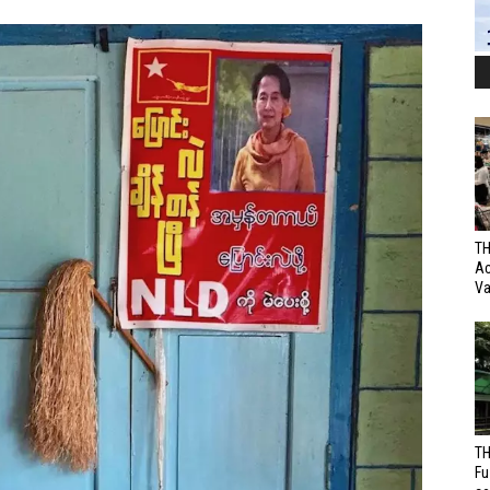
TH
Ac
Va
TH
Fu