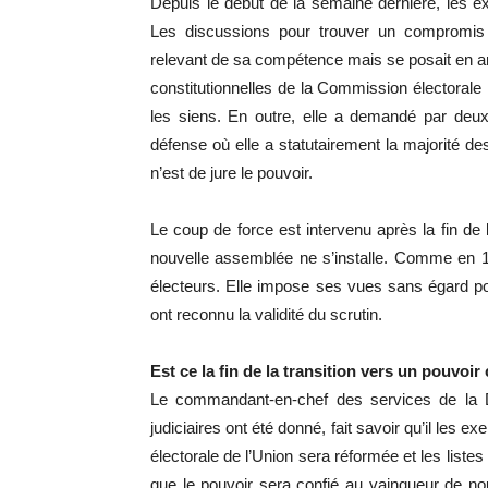
Depuis le début de la semaine dernière, les ex
Les discussions pour trouver un compromis 
relevant de sa compétence mais se posait en arb
constitutionnelles de la Commission électoral
les siens. En outre, elle a demandé par deux
défense où elle a statutairement la majorité de
n’est de jure le pouvoir.
Le coup de force est intervenu après la fin de
nouvelle assemblée ne s’installe. Comme en 1
électeurs. Elle impose ses vues sans égard pour
ont reconnu la validité du scrutin.
Est ce la fin de la transition vers un pouvoir c
Le commandant-en-chef des services de la Déf
judiciaires ont été donné, fait savoir qu’il les
électorale de l’Union sera réformée et les liste
que le pouvoir sera confié au vainqueur de nou