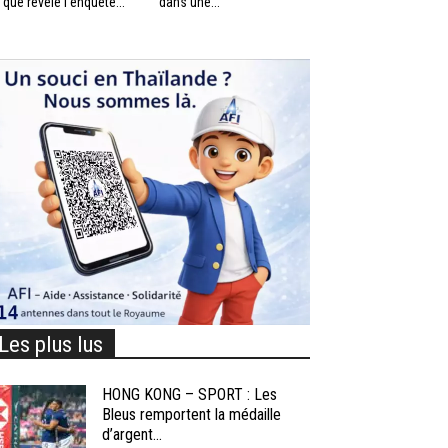
 que révèle l’enquête...
dans une...
Les plus lus
HONG KONG – SPORT : Les
Bleus remportent la médaille
d’argent...