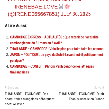
— IRENEBAE.LOVE
(@IRENE065667851)
JULY 30, 2025
A Lire Aussi:
CAMBODGE EXPRESS – ACTUALITÉS : Que retenir de l’actualité
cambodgienne du 31 mars au 6 avril ?
THAÏLANDE – CAMBODGE : Voici le plan pour faire taire les canons
JAPON – POLITIQUE : Le pays du Soleil-Levant est-il politiquement
paralysé ?
CAMBODGE – CONFLIT : Phnom Penh dénonce les attaques
thaïlandaises
Précédent
Suivant
THAÏLANDE – ÉCONOMIE : Des
THAÏLANDE – ÉCONOMIE : Dusit
charcuteries françaises débarquent
Thani s’installe en France
chez 7‑Eleven