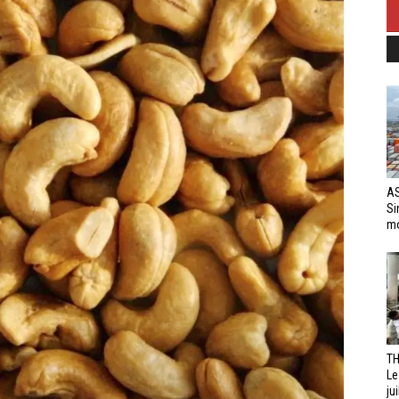
AS
Si
mo
TH
Le
jui