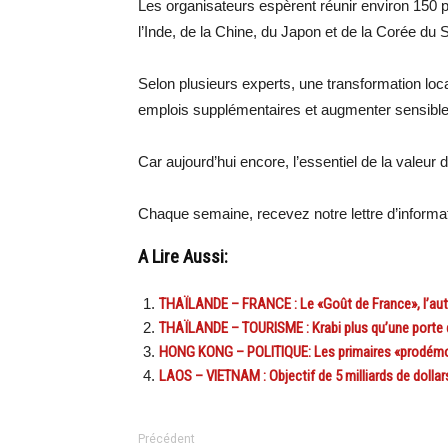
Les organisateurs espèrent réunir environ 150 
l’Inde, de la Chine, du Japon et de la Corée du 
Selon plusieurs experts, une transformation loc
emplois supplémentaires et augmenter sensiblem
Car aujourd’hui encore, l’essentiel de la valeu
Chaque semaine, recevez notre lettre d’inform
A Lire Aussi:
THAÏLANDE – FRANCE : Le «Goût de France», l’aut
THAÏLANDE – TOURISME : Krabi plus qu’une porte d’
HONG KONG – POLITIQUE: Les primaires «prodémocr
LAOS – VIETNAM : Objectif de 5 milliards de dolla
Précédent