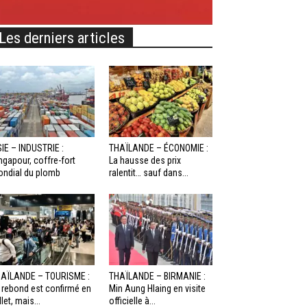
Les derniers articles
IE – INDUSTRIE :
THAÏLANDE – ÉCONOMIE :
ngapour, coffre-fort
La hausse des prix
ndial du plomb
ralentit… sauf dans...
AÏLANDE – TOURISME :
THAÏLANDE – BIRMANIE :
 rebond est confirmé en
Min Aung Hlaing en visite
llet, mais...
officielle à...