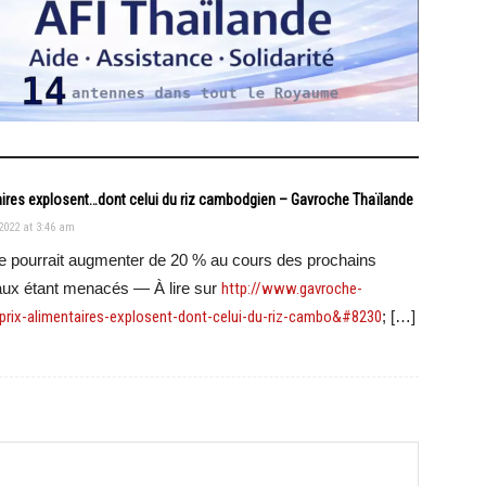
ires explosent…dont celui du riz cambodgien – Gavroche Thaïlande
2022 at 3:46 am
e pourrait augmenter de 20 % au cours des prochains
aux étant menacés — À lire sur
http://www.gavroche-
rix-alimentaires-explosent-dont-celui-du-riz-cambo&#8230
; […]