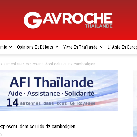
omie
Opinions Et Débats
Vivre En Thaïlande
L’ Asie En Euro
Gavroche
 alimentaires explosent…dont celui du riz cambodgien
Thaïlande
xplosent…dont celui du riz cambodgien
22