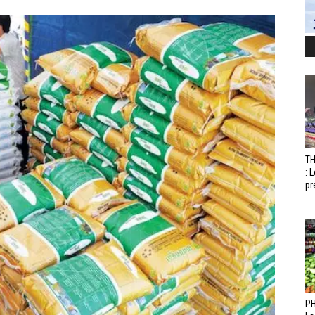
T
: 
pr
PH