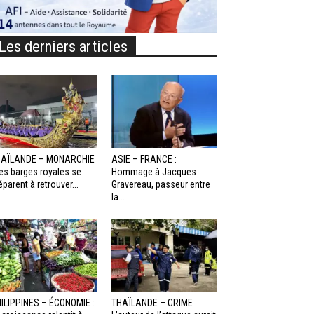
Les derniers articles
HAÏLANDE – MONARCHIE
ASIE – FRANCE :
Les barges royales se
Hommage à Jacques
éparent à retrouver...
Gravereau, passeur entre
la...
ILIPPINES – ÉCONOMIE :
THAÏLANDE – CRIME :