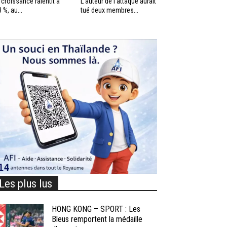
 croissance ralentit à
L’auteur de l’attaque aurait
3 %, au...
tué deux membres...
Les plus lus
HONG KONG – SPORT : Les
Bleus remportent la médaille