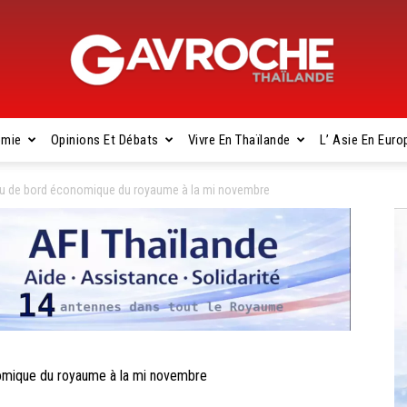
omie
Opinions Et Débats
Vivre En Thaïlande
L’ Asie En Euro
Gavroche
 de bord économique du royaume à la mi novembre
Thaïlande
ique du royaume à la mi novembre