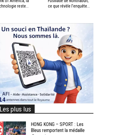
nk of America, la
Fusillade de Nonthaburi,
chnologie reste...
ce que révèle l’enquête...
Les plus lus
HONG KONG – SPORT : Les
Bleus remportent la médaille