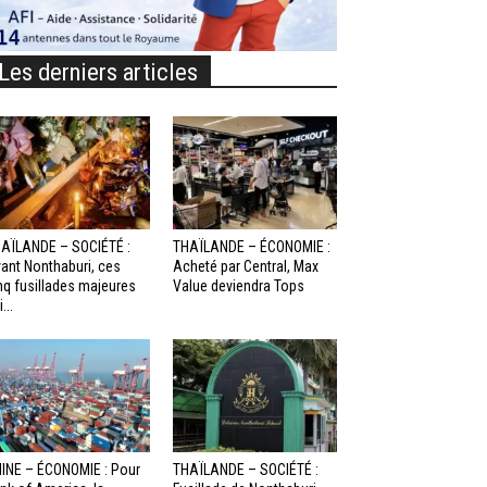
Les derniers articles
AÏLANDE – SOCIÉTÉ :
THAÏLANDE – ÉCONOMIE :
ant Nonthaburi, ces
Acheté par Central, Max
nq fusillades majeures
Value deviendra Tops
...
INE – ÉCONOMIE : Pour
THAÏLANDE – SOCIÉTÉ :