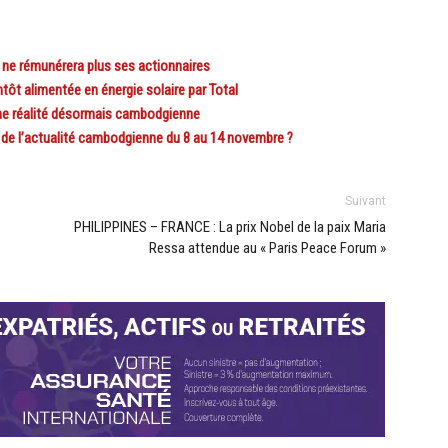
 ne rémunérera plus ses actionnaires
t alimentée en énergie solaire par Total
e réalité désormais cambodgienne
 l’actualité cambodgienne du 8 au 14 novembre ?
Suivant
PHILIPPINES – FRANCE : La prix Nobel de la paix Maria
Ressa attendue au « Paris Peace Forum »