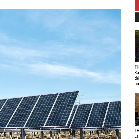
TH
Ba
dé
pa
TH
Le