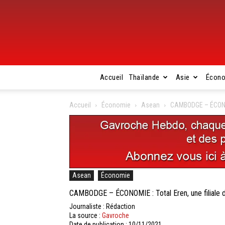
Accueil
Thaïlande
Asie
Écon
Accueil
Économie
Asean
CAMBODGE – ÉCONOMI
Asean
Économie
CAMBODGE – ÉCONOMIE : Total Eren, une filiale d
Journaliste : Rédaction
La source :
Gavroche
Date de publication : 10/11/2021