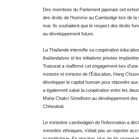
Des membres du Parlement japonais ont exhorté
des droits de l’homme au Cambodge lors de la v
mai. Ils souhaitent que le respect des droits f
au développement future.
La Thaïlande intensifie sa coopération éducativ
thaïlandaises et les initiatives privées implant
Traisorat a réaffirmé cet engagement lors d’un
ministre et ministre de l’Éducation, Hang Chuon 
développer le capital humain pour répondre aux 
a également salué la coopération entre les deux 
Maha Chakri Sirindhorn au développement des
Chheuteal.
Le ministère cambodgien de l’Information a déc
minorités ethniques, n’était pas un reporter accr
journalistique. En réaction, plus de dix organisa