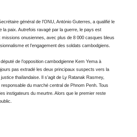
Secrétaire général de l’ONU, António Guterres, a qualifié le
a paix. Autrefois ravagé par la guerre, le pays est
aux missions onusiennes, avec plus de 8 000 casques bleus
essionnalisme et l’engagement des soldats cambodgiens.
ien député de l’opposition cambodgienne Kem Yema à
jours pas extradé les deux principaux suspects vers la
ustice thaïlandaise. Il s’agit de Ly Ratanak Rasmey,
un responsable du marché central de Phnom Penh. Tous
es instigateurs du meurtre. Alors que le premier reste
public.