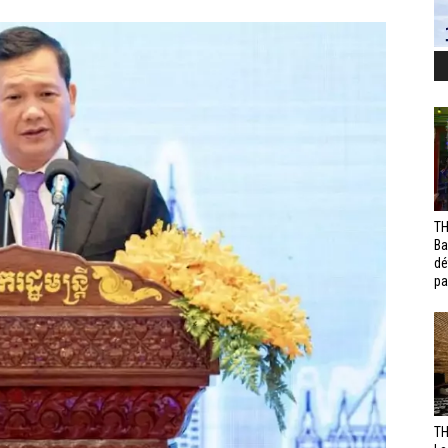
TH
Ba
dé
pa
TH