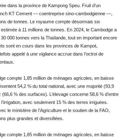
urée dans la province de Kampong Speu. Fruit d’un
 Conch KT Cement — coentreprise sino-cambodgienne —,
llions de tonnes. Le royaume compte désormais six
le estimée à 11 millions de tonnes. En 2024, le Cambodge a
e 30 000 tonnes vers la Thaïlande, tout en important encore
jets sont en cours dans les provinces de Kampot,
efois appelé à une vigilance accrue dans l’octroi de
mentaux.
ge compte 1,85 million de ménages agricoles, en baisse
entent 54,2 % du total national, avec une majorité (93,9
z (66,6 % des surfaces). L’élevage concerne 58,6 % d’entre
’irrigation, avec seulement 15 % des terres irriguées.
avec le ministère de l’Agriculture et le soutien de la FAO,
ions plus grandes et diversifiées.
ge compte 1,85 million de ménages agricoles, en baisse