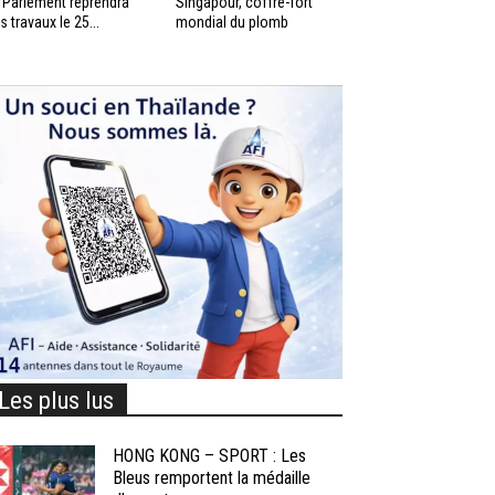
 Parlement reprendra
Singapour, coffre-fort
s travaux le 25...
mondial du plomb
Les plus lus
HONG KONG – SPORT : Les
Bleus remportent la médaille