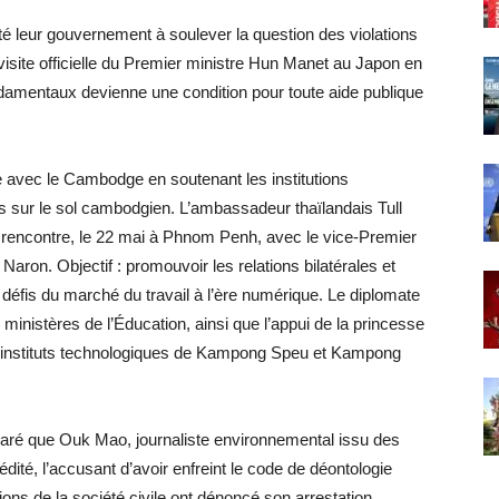
 leur gouvernement à soulever la question des violations
isite officielle du Premier ministre Hun Manet au Japon en
ondamentaux devienne une condition pour toute aide publique
e avec le Cambodge en soutenant les institutions
ées sur le sol cambodgien. L’ambassadeur thaïlandais Tull
e rencontre, le 22 mai à Phnom Penh, avec le vice-Premier
Naron. Objectif : promouvoir les relations bilatérales et
défis du marché du travail à l’ère numérique. Le diplomate
ministères de l’Éducation, ainsi que l’appui de la princesse
 instituts technologiques de Kampong Speu et Kampong
laré que Ouk Mao, journaliste environnemental issu des
édité, l’accusant d’avoir enfreint le code de déontologie
tions de la société civile ont dénoncé son arrestation