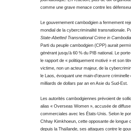
comme une grave menace contre les défenseurs d
Le gouvernement cambodgien a fermement rejeté 
mondial de la cybercriminalité transnationale. P
State-Abetted Transnational Crime in Cambodia
Parti du peuple cambodgien (CPP) aurait permis 
générant jusqu’à 60 % du PIB national. Le porte-
le rapport de « politiquement motivé » et son ti
victime, non un acteur majeur, de la cybercrimin
le Laos, évoquant une main-d’œuvre criminelle
milliards de dollars par an en Asie du Sud-Est.
Les autorités cambodgiennes prévoient de sollic
alias « Overseas Women », accusée de diffuser
commerciales avec les États-Unis. Selon le port
Chhay Kimkhoeun, cette opposante de longue date
depuis la Thaïlande, ses attaques contre le g